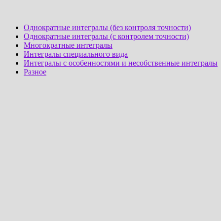
Однократные интегралы (без контроля точности)
Однократные интегралы (с контролем точности)
Многократные интегралы
Интегралы специального вида
Интегралы с особенностями и несобственные интегралы
Разное