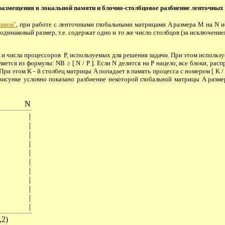
азмещения в локальной памяти и блочно-столбцовое разбиение ленточных
сивов"
, при работе с ленточными глобальными матрицами A размера M на N исп
динаковый размер, т.е. содержат одно и то же число столбцов (за исключени
 и числа процессоров P, используемых для решения задачи. При этом использ
ется из формулы: NB ≥ [ N / P ]. Если N делится на P нацело, все блоки, ра
ри этом K - й столбец матрицы A попадает в память процесса с номером [ K / 
. На рисунке условно показано разбиение некоторой глобальной матрицы A раз
N
|
|
|
|
|
|
|
|
|
|
|
,2)