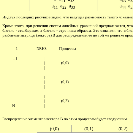
*
21
32
43
5
a
a
a
a
a
11
22
33
44
5
Из двух последних рисунков видно, что ведущая размерность такого локальн
Кроме этого, при решении систем линейных уравнений предполагается, что
блочно - столбцовым, а блочно - строчным образом. Это означает, что в бл
разбиение матрицы (вектора) B для распределения ее по той же решетке проц
               1                     NRHS              Процессы

               _ _ _ _ _ _ _ _ _ _ _

            1 |                               |

               |                               |                  (0,0)

               |                               |

               _ _ _ _ _ _ _ _ _ _ _

               |                               |

               |                               |                  (0,1)

               |                               |

               _ _ _ _ _ _ _ _ _ _ _

               |                               |

               |                               |                  (0,2)

           N |                               |

Распределение элементов вектора B по этим процессам будет следующим.
(0,0)
(0,1)
(0,2)