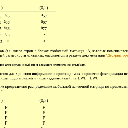
1)
(0,2)
a
a
5
46
57
a
a
5
56
67
a
a
5
66
77
a
5
76
*
75
*
*
вов (т.е. число строк в блоках глобальной матрицы A, которые помещают
щей размерности локальных массивов см. в разделе документации
"Дескрипторы
тся алгоритмы с выбором ведущего элемента по столбцам.
анство для хранения информации о производимых в процессе факторизации пер
исла поддиагоналей и числа наддиагоналей, т.е. BWL + BWU.
ке представлено распределение глобальной ленточной матрицы по процессам
".
1)
(0,2)
F F
F
F F
F
F F
F
F F
F