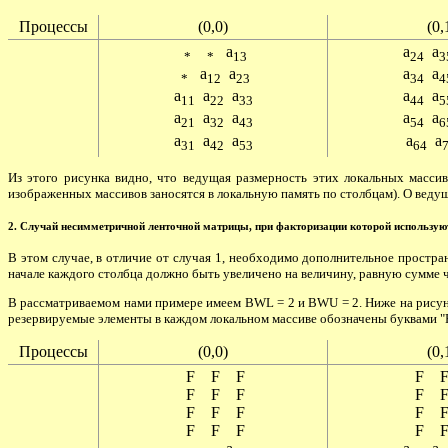
Процессы
(0,0)
(0,
a
a
a
*
*
13
24
3
a
a
a
a
*
12
23
34
4
a
a
a
a
a
11
22
33
44
5
a
a
a
a
a
21
32
43
54
6
a
a
a
a
a
31
42
53
64
Из этого рисунка видно, что ведущая размерность этих локальных масси
изображенных массивов заносятся в локальную память по столбцам). О веду
2. Случай несимметричной ленточной матрицы, при факторизации которой использую
В этом случае, в отличие от случая 1, необходимо дополнительное простр
начале каждого столбца должно быть увеличено на величину, равную сумме ч
В рассматриваемом нами примере имеем BWL = 2 и BWU = 2. Ниже на рисун
резервируемые элементы в каждом локальном массиве обозначены буквами "F
Процессы
(0,0)
(0,
F F F
F 
F F F
F 
F F F
F 
F F F
F 