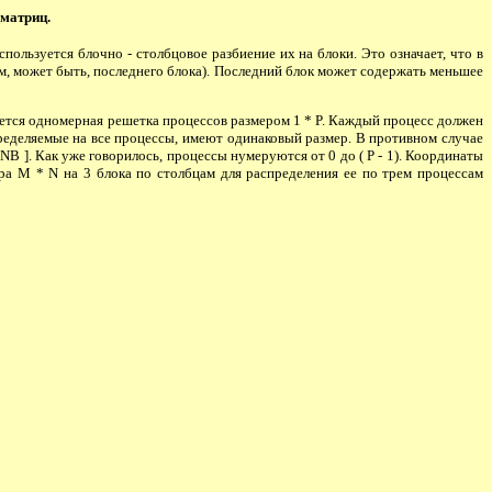
 матриц.
ользуется блочно - столбцовое разбиение их на блоки. Это означает, что в
ем, может быть, последнего блока). Последний блок может содержать меньшее
уется одномерная решетка процессов размером 1 * P. Каждый процесс должен
спределяемые на все процессы, имеют одинаковый размер. В противном случае
NB ]. Как уже говорилось, процессы нумеруются от 0 до ( P - 1). Координаты
мера M * N на 3 блока по столбцам для распределения ее по трем процессам