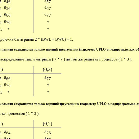
a
a
5
46
57
a
a
5
56
67
a
a
5
66
77
a
5
76
*
75
*
*
 должна быть равна 2 * (BWL + BWU) + 1.
в памяти сохраняется только нижний треугольник (параметр UPLO в подпрограммах об
ределение такой матрицы ( 7 * 7 ) по той же решетке процессов ( 1 * 3 ).
1)
(0,2)
a
a
5
66
77
a
5
76
*
75
*
*
в памяти сохраняется только верхний треугольник (параметр UPLO в подпрограммах о
е процессов ( 1 * 3 ).
1)
(0,2)
a
a
3
64
75
a
a