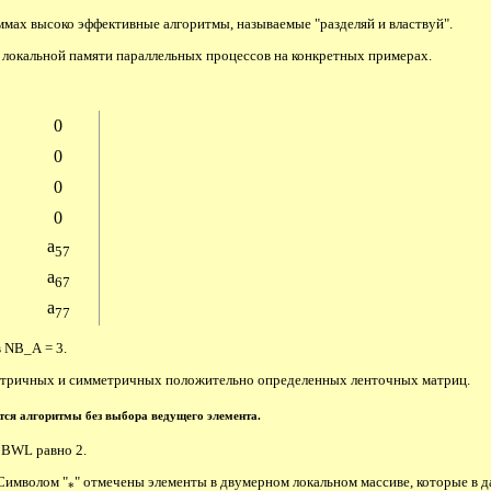
ммах высоко эффективные алгоритмы, называемые "разделяй и властвуй".
 локальной памяти параллельных процессов на конкретных примерах.
0
0
0
0
a
57
a
67
a
77
в NB_A = 3.
метричных и симметричных положительно определенных ленточных матриц.
тся алгоритмы без выбора ведущего элемента.
 BWL равно 2.
 Символом "
" отмечены элементы в двумерном локальном массиве, которые в 
*