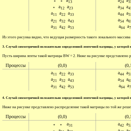
a
a
a
*
*
13
24
3
a
a
a
a
*
12
23
34
4
a
a
a
a
a
11
22
33
44
5
a
a
a
a
a
21
32
43
54
6
a
a
a
a
a
31
42
53
64
Из этого рисунка видно, что ведущая размерность такого локального массива
3. Случай симметричной положительно определенной ленточной матрицы, у которой 
Пусть ширина ленты такой матрицы BW = 2. Ниже на рисунке представлено расп
Процессы
(0,0)
(0,
a
a
a
a
a
11
22
33
44
5
a
a
a
a
a
21
32
43
54
6
a
a
a
a
a
31
42
53
64
4. Случай симметричной положительно определенной ленточной матрицы, у которой 
Ниже на рисунке представлено распределение такой матрицы по той же решетк
Процессы
(0,0)
(0,
a
a
a
*
*
31
42
5
a
a
a
a