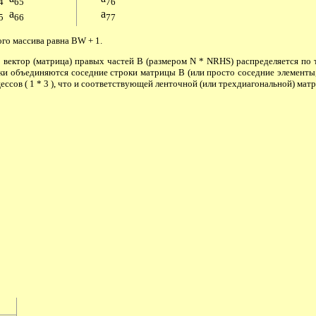
4
65
76
a
a
5
66
77
ого массива равна BW + 1.
 вектор (матрица) правых частей B (размером N * NRHS) распределяется по
оки объединяются соседние строки матрицы B (или просто соседние элементы,
ессов ( 1 * 3 ), что и соответствующей ленточной (или трехдиагональной) мат