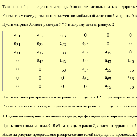
Такой способ распределения матрицы A позволяет использовать в подпрогра
Рассмотрим схему размещения элементов глобальной ленточной матрицы A в
Пусть матрица A имеет размеры 7 * 7 и ширину ленты, равную 2 :
a
a
a
0
0
0
11
12
13
a
a
a
a
0
0
21
22
23
24
a
a
a
a
a
0
31
32
33
34
35
a
a
a
a
a
0
42
43
44
45
46
a
a
a
a
0
0
53
54
55
56
a
a
a
0
0
0
64
65
66
a
a
0
0
0
0
75
76
Пусть матрица распределяется по решетке процессов 1 * 3 с размером блоко
Рассмотрим несколько случаев распределения по решетке процессов несим
1. Случай несимметричной ленточной матрицы, при факторизации которой использую
Пусть число поддиагоналей BWL матрицы A равно 2, а число наддиагоналей
Ниже на рисунке представлено распределение такой матрицы по процессам.