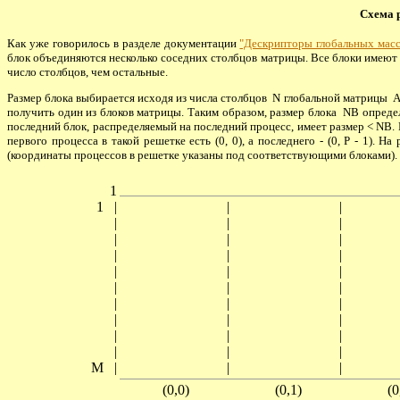
Схема р
Как уже говорилось в разделе документации
"Дескрипторы глобальных мас
блок объединяются несколько соседних столбцов матрицы. Все блоки имеют о
число столбцов, чем остальные.
Размер блока выбирается исходя из числа столбцов N глобальной матрицы A
получить один из блоков матрицы. Таким образом, размер блока NB определя
последний блок, распределяемый на последний процесс, имеет размер < NB. П
первого процесса в такой решетке есть (0, 0), а последнего - (0, P - 1)
(координаты процессов в решетке указаны под соответствующими блоками).
1
1 |
|
|
|
|
|
|
|
|
|
|
|
|
|
|
|
|
|
|
|
|
|
|
|
|
|
|
|
|
|
M |
|
|
(0,0)
(0,1)
(0