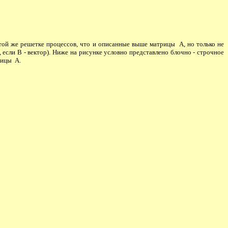
 той же решетке процессов, что и описанные выше матрицы A, но только не
 если B - вектор). Ниже на рисунке условно представлено блочно - строчное
рицы A.