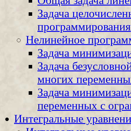
Общая задача лин
Задача целочислен
программирования
Нелинейное програм
Задача минимизац
Задача безусловн
многих переменны
Задача минимизац
переменных с огр
Интегральные уравнен