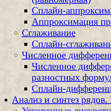
Сплайн-аппроксим
Аппроксимация п
Сглаживание
Сплайн-сглаживан
Численное дифферен
Численное диффер
разностных форму
Сплайн-дифференц
Анализ и синтез рядов.
Ускоренные дискретн