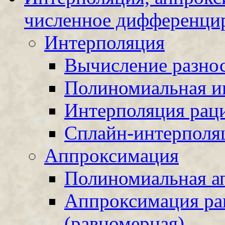
численное дифференци
Интерполяция
Вычисление разно
Полиномиальная и
Интерполяция рац
Сплайн-интерполя
Аппроксимация
Полиномиальная а
Аппроксимация р
(равномерная)